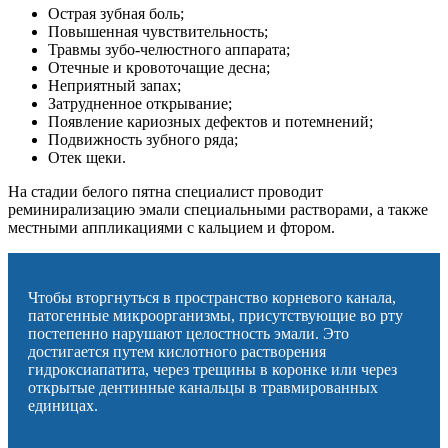
Острая зубная боль;
Повышенная чувствительность;
Травмы зубо-челюстного аппарата;
Отечные и кровоточащие десна;
Неприятный запах;
Затрудненное открывание;
Появление кариозных дефектов и потемнений;
Подвижность зубного ряда;
Отек щеки.
На стадии белого пятна специалист проводит
реминирализацию эмали специальными растворами, а также
местными аппликациями с кальцием и фтором.
Чтобы вторгнуться в пространство корневого канала,
патогенные микроорганизмы, присутствующие во рту
постепенно нарушают целостность эмали. Это
достигается путем кислотного растворения
гидроксиапатита, через трещины в коронке или через
открытые дентинные канальцы в травмированных
единицах.